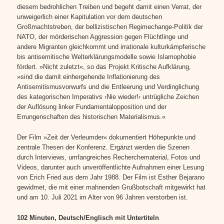
diesem bedrohlichen Treiben und begeht damit einen Verrat, der
unweigerlich einer Kapitulation vor dem deutschen
Großmachtstreben, der bellizistischen Regimechange-Politik der
NATO, der mörderischen Aggression gegen Flüchtlinge und
andere Migranten gleichkommt und irrationale kulturkämpferische
bis antisemitische Welterklärungsmodelle sowie Islamophobie
fördert. »Nicht zuletzt«, so das Projekt Kritische Aufklärung,
»sind die damit einhergehende Inflationierung des
Antisemitismusvorwurfs und die Entleerung und Verdinglichung
des kategorischen Imperativs ›Nie wieder!‹ untrügliche Zeichen
der Auflösung linker Fundamentalopposition und der
Errungenschaften des historischen Materialismus.«
Der Film »Zeit der Verleumder« dokumentiert Höhepunkte und
zentrale Thesen der Konferenz. Ergänzt werden die Szenen
durch Interviews, umfangreiches Recherchematerial, Fotos und
Videos, darunter auch unveröffentlichte Aufnahmen einer Lesung
von Erich Fried aus dem Jahr 1988. Der Film ist Esther Bejarano
gewidmet, die mit einer mahnenden Grußbotschaft mitgewirkt hat
und am 10. Juli 2021 im Alter von 96 Jahren verstorben ist.
102 Minuten, Deutsch/Englisch mit Untertiteln