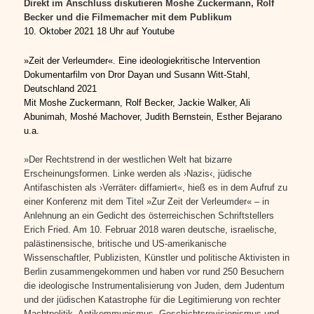
Direkt im Anschluss diskutieren Moshe Zuckermann, Rolf
Becker und die Filmemacher mit dem Publikum
10. Oktober 2021
18 Uhr
auf Youtube
»Zeit der Verleumder«.
Eine ideologiekritische Intervention
Dokumentarfilm von Dror Dayan und Susann Witt-Stahl,
Deutschland 2021
Mit Moshe Zuckermann, Rolf Becker, Jackie Walker, Ali
Abunimah, Moshé Machover, Judith Bernstein, Esther Bejarano
u.a.
»Der Rechtstrend in der westlichen Welt hat bizarre
Erscheinungsformen. Linke werden als ›Nazis‹, jüdische
Antifaschisten als ›Verräter‹ diffamiert«, hieß es in dem Aufruf zu
einer Konferenz mit dem Titel »Zur Zeit der Verleumder« – in
Anlehnung an ein Gedicht des österreichischen Schriftstellers
Erich Fried. Am 10. Februar 2018 waren deutsche, israelische,
palästinensische, britische und US-amerikanische
Wissenschaftler, Publizisten, Künstler und politische Aktivisten in
Berlin zusammengekommen und haben vor rund 250 Besuchern
die ideologische Instrumentalisierung von Juden, dem Judentum
und der jüdischen Katastrophe für die Legitimierung von rechter
Machtpolitik, Antikommunismus, Geschichtsrevisionismus und