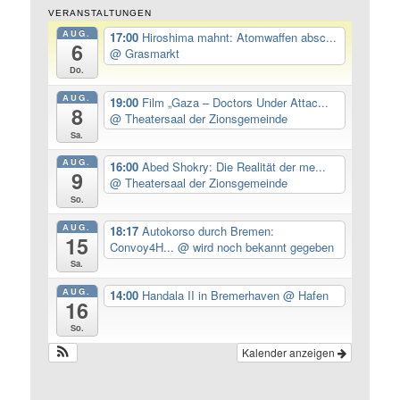
VERANSTALTUNGEN
AUG.
17:00
Hiroshima mahnt: Atomwaffen absc...
6
@ Grasmarkt
Do.
AUG.
19:00
Film „Gaza – Doctors Under Attac...
8
@ Theatersaal der Zionsgemeinde
Sa.
AUG.
16:00
Abed Shokry: Die Realität der me...
9
@ Theatersaal der Zionsgemeinde
So.
AUG.
18:17
Autokorso durch Bremen:
15
Convoy4H...
@ wird noch bekannt gegeben
Sa.
AUG.
14:00
Handala II in Bremerhaven
@ Hafen
16
So.
Kalender anzeigen