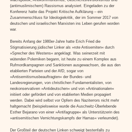
(antimuslimischem) Rassismus analysiert. Eingeladen zu der
Konferenz hatte das Projekt Kritische Aufklärung – ein
Zusammenschluss für Ideologiekritik, der im Sommer 2017 von
deutschen und israelischen Marxisten ins Leben gerufen worden
war.
Bereits Anfang der 1980er-Jahre hatte Erich Fried die
Stigmatisierung jüdischer Linker als »rote Antisemiten« durch
»Sprecher des Westens« angeklagt. Was seinerzeit mit
wütenden Polemiken begann, ist heute zu einem Komplex aus
Rufmordkampagnen und Sanktionen ausgewachsen, die aus den
etablierten Parteien und der AfD, sogar von
»Antisemitismusbeauftragten« der Bundes- und
Landesregierungen, von christlichen Fundamentalisten, von
neokonservativen »Antideutschen« und von »Antinationalen«
initiiert oder gefördert und von etablierten Medien propagiert
werden. Dabei wird selbst vor Opfern des Naziterrors nicht mehr
haltgemacht (beispielsweise wurde die Auschwitz-Überlebende
Esther Bejarano von einer »Antifagruppe« als Unterstützerin des
»antisemitischen Vernichtungskampfs der Hamas« verleumdet).
Der Großteil der deutschen Linken schweigt bestenfalls zu