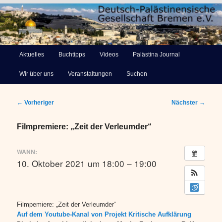
Deutsch-Palästinensische
Hauptmenü
Aktuelles
Buchtipps
Videos
Palästina Journal
Zum
Gesellschaft Bremen e.V.
Wir über uns
Veranstaltungen
Suchen
primären
Inhalt
Beitragsnavigation
←
Vorheriger
Nächster
→
springen
Filmpremiere: „Zeit der Verleumder“
WANN:
10. Oktober 2021 um 18:00 – 19:00
Filmpemiere: „Zeit der Verleumder“
Auf dem Youtube-Kanal von Projekt Kritische Aufklärung