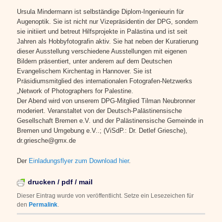
Ursula Mindermann ist selbständige Diplom-Ingenieurin für
Augenoptik. Sie ist nicht nur Vizepräsidentin der DPG, sondern
sie initiiert und betreut Hilfsprojekte in Palästina und ist seit
Jahren als Hobbyfotografin aktiv. Sie hat neben der Kuratierung
dieser Ausstellung verschiedene Ausstellungen mit eigenen
Bildern präsentiert, unter anderem auf dem Deutschen
Evangelischem Kirchentag in Hannover. Sie ist
Präsidiumsmitglied des internationalen Fotografen-Netzwerks
„Network of Photographers for Palestine.
Der Abend wird von unserem DPG-Mitglied Tilman Neubronner
moderiert. Veranstaltet von der Deutsch-Palästinensische
Gesellschaft Bremen e.V. und der Palästinensische Gemeinde in
Bremen und Umgebung e.V..; (ViSdP.: Dr. Detlef Griesche),
dr.griesche@gmx.de
Der
Einladungsflyer zum Download hier
.
drucken / pdf / mail
Dieser Eintrag wurde von
veröffentlicht. Setze ein Lesezeichen für
den
Permalink
.