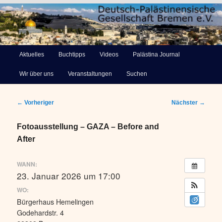
Deutsch-Palästinensische
Hauptmenü
Aktuelles
Buchtipps
Videos
Palästina Journal
Zum
Gesellschaft Bremen e.V.
Wir über uns
Veranstaltungen
Suchen
primären
Inhalt
Beitragsnavigation
←
Vorheriger
Nächster
→
springen
Fotoausstellung – GAZA – Before and
After
WANN:
23. Januar 2026 um 17:00
WO:
Bürgerhaus Hemelingen
Godehardstr. 4