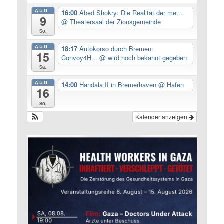
AUG.
16:00
Abed Shokry: Die Realität der me...
9
@ Theatersaal der Zionsgemeinde
So.
AUG.
18:17
Autokorso durch Bremen:
15
Convoy4H...
@ wird noch bekannt gegeben
Sa.
AUG.
14:00
Handala II in Bremerhaven
@ Hafen
16
So.
Kalender anzeigen