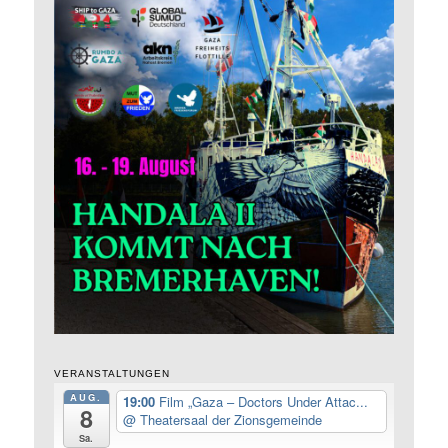
VERANSTALTUNGEN
AUG.
19:00
Film „Gaza – Doctors Under Attac...
8
@ Theatersaal der Zionsgemeinde
Sa.