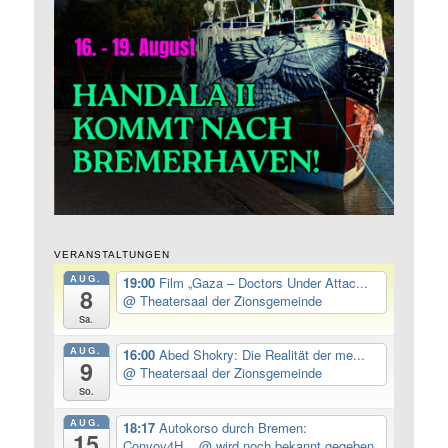
VERANSTALTUNGEN
AUG.
19:00
Film „Gaza – Doctors Under Attac...
8
@ Theatersaal der Zionsgemeinde
Sa.
AUG.
16:00
Abed Shokry: Die Realität der me...
9
@ Theatersaal der Zionsgemeinde
So.
AUG.
18:17
Autokorso durch Bremen:
15
Convoy4H...
@ wird noch bekannt gegeben