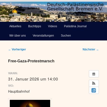
Deutsch-Palästinensische
Hauptmenü
Aktuelles
Buchtipps
Videos
Palästina Journal
Zum
Gesellschaft Bremen e.V.
Wir über uns
Veranstaltungen
Suchen
primären
Inhalt
Beitragsnavigation
←
Vorheriger
Nächster
→
springen
Free-Gaza-Protestmarsch
WANN:
31. Januar 2026 um 14:00
WO:
Hauptbahnhof