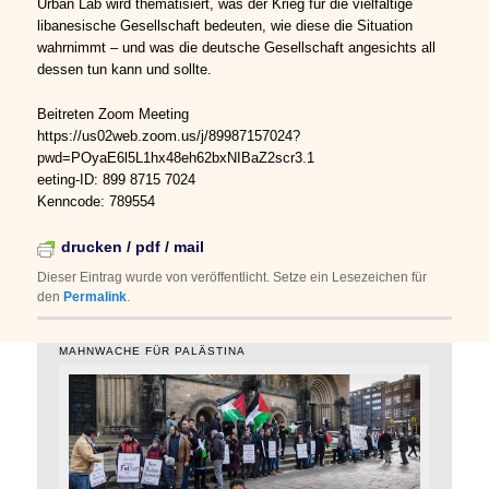
Urban Lab wird thematisiert, was der Krieg für die vielfältige
libanesische Gesellschaft bedeuten, wie diese die Situation
wahrnimmt – und was die deutsche Gesellschaft angesichts all
dessen tun kann und sollte.
Beitreten Zoom Meeting
https://us02web.zoom.us/j/89987157024?
pwd=POyaE6l5L1hx48eh62bxNIBaZ2scr3.1
eeting-ID: 899 8715 7024
Kenncode: 789554
drucken / pdf / mail
Dieser Eintrag wurde von
veröffentlicht. Setze ein Lesezeichen für
den
Permalink
.
MAHNWACHE FÜR PALÄSTINA