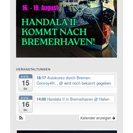
VERANSTALTUNGEN
AUG.
18:17
Autokorso durch Bremen:
15
Convoy4H...
@ wird noch bekannt gegeben
Sa.
AUG.
14:00
Handala II in Bremerhaven
@ Hafen
16
So.
Kalender anzeigen