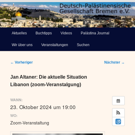
Deutsch-Palästinensische
Hauptmenü
Aktuelles
Buchtipps
Videos
Palästina Journal
Zum
Gesellschaft Bremen e.V.
Wir über uns
Veranstaltungen
Suchen
primären
Inhalt
Beitragsnavigation
←
Vorheriger
Nächster
→
springen
Jan Altaner: Die aktuelle Situation
Libanon (zoom-Veranstalgung)
WANN:
23. Oktober 2024 um 19:00
WO:
Zoom-Veranstaltung