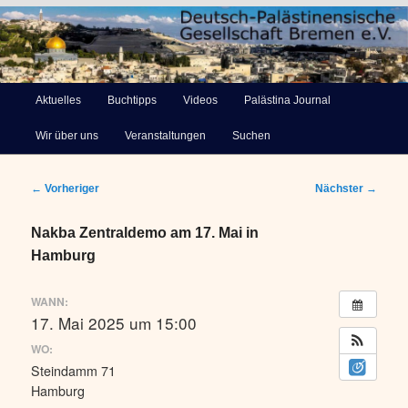
Deutsch-Palästinensische
Hauptmenü
Aktuelles
Buchtipps
Videos
Palästina Journal
Zum
Gesellschaft Bremen e.V.
Wir über uns
Veranstaltungen
Suchen
primären
Inhalt
Beitragsnavigation
←
Vorheriger
Nächster
→
springen
Nakba Zentraldemo am 17. Mai in
Hamburg
WANN:
17. Mai 2025 um 15:00
WO:
Steindamm 71
Hamburg