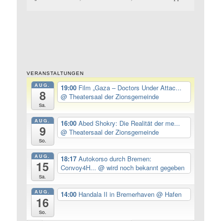
VERANSTALTUNGEN
AUG.
19:00
Film „Gaza – Doctors Under Attac...
8
@ Theatersaal der Zionsgemeinde
Sa.
AUG.
16:00
Abed Shokry: Die Realität der me...
9
@ Theatersaal der Zionsgemeinde
So.
AUG.
18:17
Autokorso durch Bremen:
15
Convoy4H...
@ wird noch bekannt gegeben
Sa.
AUG.
14:00
Handala II in Bremerhaven
@ Hafen
16
So.