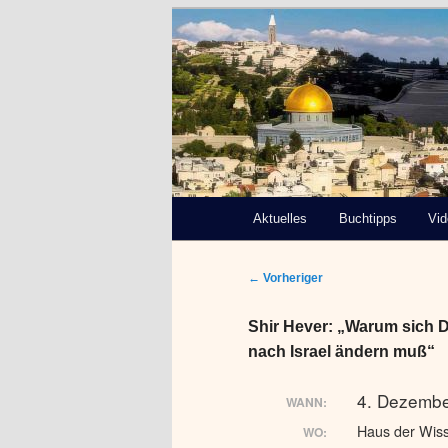
Deutsch-Paläs
Bremen e.V.
Hauptmenü
Aktuelles
Zum
Buchtipps
Vi
primären
Beitragsnavigation
←
Vorheriger
Inhalt
Shir Hever: „Warum sich 
springen
nach Israel ändern muß“
4. Dezembe
WANN:
Haus der Wiss
WO: