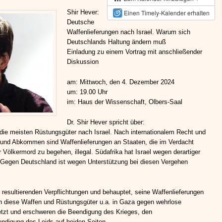
Shir Hever:
Einen Timely-Kalender erhalten
Deutsche
Waffenlieferungen nach Israel. Warum sich
Deutschlands Haltung ändern muß
Einladung zu einem Vortrag mit anschließender
Diskussion
am: Mittwoch, den 4. Dezember 2024
um: 19.00 Uhr
im: Haus der Wissenschaft, Olbers-Saal
Dr. Shir Hever spricht über:
die meisten Rüstungsgüter nach Israel. Nach internationalem Recht und
n und Abkommen sind Waffenlieferungen an Staaten, die im Verdacht
Völkermord zu begehen, illegal. Südafrika hat Israel wegen derartiger
Gegen Deutschland ist wegen Unterstützung bei diesen Vergehen
 resultierenden Verpflichtungen und behauptet, seine Waffenlieferungen
n diese Waffen und Rüstungsgüter u.a. in Gaza gegen wehrlose
setzt und erschweren die Beendigung des Krieges, den
digung des Leids auf beiden Seiten.