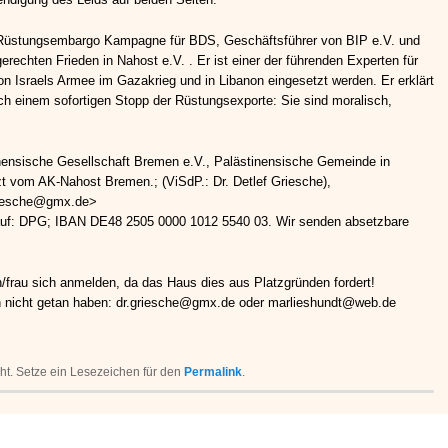
er Rüstungsembargo Kampagne für BDS, Geschäftsführer von BIP e.V. und
erechten Frieden in Nahost e.V. . Er ist einer der führenden Experten für
n Israels Armee im Gazakrieg und in Libanon eingesetzt werden. Er erklärt
ch einem sofortigen Stopp der Rüstungsexporte: Sie sind moralisch,
inensische Gesellschaft Bremen e.V., Palästinensische Gemeinde in
 vom AK-Nahost Bremen.; (ViSdP.: Dr. Detlef Griesche),
griesche@gmx.de>
 auf: DPG; IBAN DE48 2505 0000 1012 5540 03. Wir senden absetzbare
frau sich anmelden, da das Haus dies aus Platzgründen fordert!
h nicht getan haben: dr.griesche@gmx.de oder marlieshundt@web.de
icht. Setze ein Lesezeichen für den
Permalink
.