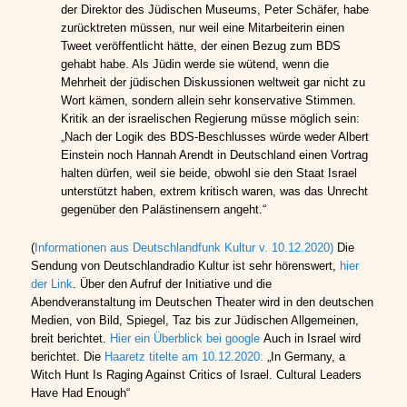
der Direktor des Jüdischen Museums, Peter Schäfer, habe
zurücktreten müssen, nur weil eine Mitarbeiterin einen
Tweet veröffentlicht hätte, der einen Bezug zum BDS
gehabt habe. Als Jüdin werde sie wütend, wenn die
Mehrheit der jüdischen Diskussionen weltweit gar nicht zu
Wort kämen, sondern allein sehr konservative Stimmen.
Kritik an der israelischen Regierung müsse möglich sein:
„Nach der Logik des BDS-Beschlusses würde weder Albert
Einstein noch Hannah Arendt in Deutschland einen Vortrag
halten dürfen, weil sie beide, obwohl sie den Staat Israel
unterstützt haben, extrem kritisch waren, was das Unrecht
gegenüber den Palästinensern angeht.“
(
Informationen aus Deutschlandfunk Kultur v. 10.12.2020)
Die
Sendung von Deutschlandradio Kultur ist sehr hörenswert,
hier
der Link
. Über den Aufruf der Initiative und die
Abendveranstaltung im Deutschen Theater wird in den deutschen
Medien, von Bild, Spiegel, Taz bis zur Jüdischen Allgemeinen,
breit berichtet.
Hier ein Überblick bei google
Auch in Israel wird
berichtet. Die
Haaretz titelte am 10.12.2020:
„In Germany, a
Witch Hunt Is Raging Against Critics of Israel. Cultural Leaders
Have Had Enough“