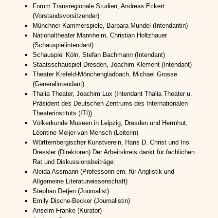
Forum Transregionale Studien, Andreas Eckert
(Vorstandsvorsitzender)
Münchner Kammerspiele, Barbara Mundel (Intendantin)
Nationaltheater Mannheim, Christian Holtzhauer
(Schauspielintendant)
Schauspiel Köln, Stefan Bachmann (Intendant)
Staatsschauspiel Dresden, Joachim Klement (Intendant)
Theater Krefeld-Mönchengladbach, Michael Grosse
(Generalintendant)
Thalia Theater, Joachim Lux (Intendant Thalia Theater u.
Präsident des Deutschen Zentrums des Internationalen
Theaterinstituts (ITI))
Völkerkunde Museen in Leipzig, Dresden und Herrnhut,
Léontine Meijer-van Mensch (Leiterin)
Württembergischer Kunstverein, Hans D. Christ und Iris
Dressler (Direktoren) Der Arbeitskreis dankt für fachlichen
Rat und Diskussionsbeiträge:
Aleida Assmann (Professorin em. für Anglistik und
Allgemeine Literaturwissenschaft)
Stephan Detjen (Journalist)
Emily Dische-Becker (Journalistin)
Anselm Franke (Kurator)