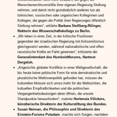
Menschenrechtsverstöße ihrer eigenen Regierung Stellung
nehmen, und damit nicht grundsätzlich anderes tun als
türkischen, russischen oder ungarischen Kolleginnen und
Kollegen, die gegen die Politik ihrer Regierungen öffentlich
Stellung nehmen“, erklärte
Barbara Stollberg-Rilinger,
Rektorin des Wissenschaftskollegs zu Berlin.
„Wir leben in einer Zeit, in der kritische Positionen
gegenüber der israelischen Regierung mit Antisemitismus
gleichgesetzt werden, während nationalistische und offen
rassistische Kräfte an Fahrt gewinnen“, kritisierte der
Generalintendant des Humboldtforums, Hartmut
Dorgeloh.
„Angesichts globaler Konflikte in einer Weltgesellschaft, die
bis heute keine politische Form für eine demokratische und
pluralistische Weltinnenpolitik gefunden hat, müssen die
kulturellen Akteure sich umso mehr für die Weltsichten, die
kultuellen Empfindlichkeiten und die politischen
Vergangenheitsdeutungen derer öffnen, die unsere
Standpunkte herausfordern“, mahnte
Hortensia Völckers,
künstlerische Direktorin der Kulturstiftung des Bundes.
Susan Neiman, die Philosophin und Direktorin des
Einstein-Forums Potsdam
, machte sich Sorgen, nachdem