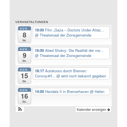
VERANSTALTUNGEN
AUG.
19:00
Film „Gaza – Doctors Under Attac...
8
@ Theatersaal der Zionsgemeinde
Sa.
AUG.
16:00
Abed Shokry: Die Realität der me...
9
@ Theatersaal der Zionsgemeinde
So.
AUG.
18:17
Autokorso durch Bremen:
15
Convoy4H...
@ wird noch bekannt gegeben
Sa.
AUG.
14:00
Handala II in Bremerhaven
@ Hafen
16
So.
Kalender anzeigen