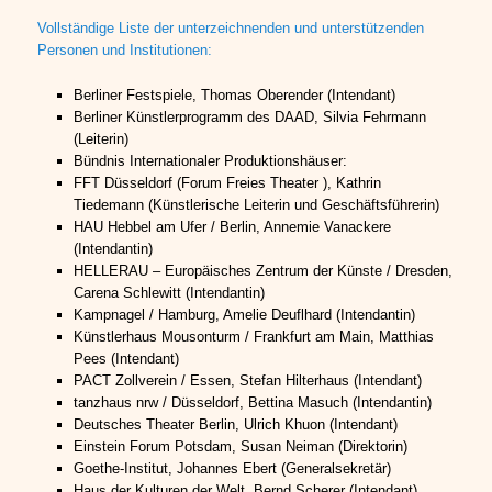
Vollständige Liste der unterzeichnenden und unterstützenden
Personen und Institutionen:
Berliner Festspiele, Thomas Oberender (Intendant)
Berliner Künstlerprogramm des DAAD, Silvia Fehrmann
(Leiterin)
Bündnis Internationaler Produktionshäuser:
FFT Düsseldorf (Forum Freies Theater ), Kathrin
Tiedemann (Künstlerische Leiterin und Geschäftsführerin)
HAU Hebbel am Ufer / Berlin, Annemie Vanackere
(Intendantin)
HELLERAU – Europäisches Zentrum der Künste / Dresden,
Carena Schlewitt (Intendantin)
Kampnagel / Hamburg, Amelie Deuflhard (Intendantin)
Künstlerhaus Mousonturm / Frankfurt am Main, Matthias
Pees (Intendant)
PACT Zollverein / Essen, Stefan Hilterhaus (Intendant)
tanzhaus nrw / Düsseldorf, Bettina Masuch (Intendantin)
Deutsches Theater Berlin, Ulrich Khuon (Intendant)
Einstein Forum Potsdam, Susan Neiman (Direktorin)
Goethe-Institut, Johannes Ebert (Generalsekretär)
Haus der Kulturen der Welt, Bernd Scherer (Intendant)