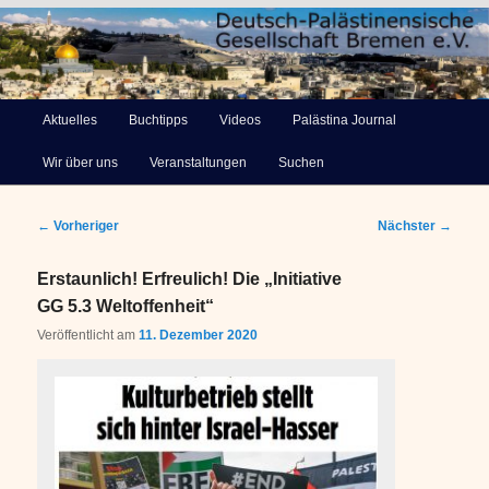
Deutsch-Palästinensische
Hauptmenü
Aktuelles
Buchtipps
Videos
Palästina Journal
Zum
Gesellschaft Bremen e.V.
Wir über uns
Veranstaltungen
Suchen
primären
Inhalt
Beitragsnavigation
←
Vorheriger
Nächster
→
springen
Erstaunlich! Erfreulich! Die „Initiative
GG 5.3 Weltoffenheit“
Veröffentlicht am
11. Dezember 2020