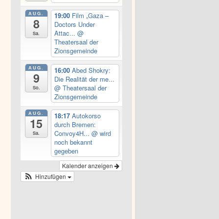
AUG.
19:00
Film „Gaza –
8
Doctors Under
Attac...
@
Sa.
Theatersaal der
Zionsgemeinde
AUG.
16:00
Abed Shokry:
9
Die Realität der me...
@ Theatersaal der
So.
Zionsgemeinde
AUG.
18:17
Autokorso
15
durch Bremen:
Convoy4H...
@ wird
Sa.
noch bekannt
gegeben
Kalender anzeigen
Hinzufügen