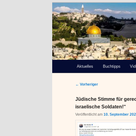
Deutsch-Paläs
Bremen e.V.
Hauptmenü
Aktuelles
Zum
Buchtipps
Vi
primären
Beitragsnavigation
←
Vorheriger
Inhalt
Jüdische Stimme für gerec
springen
israelische Soldaten!“
Veröffentlicht am
10. September 20