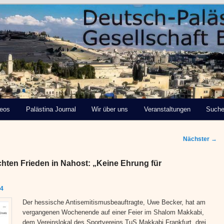
tinensische Gesellschaft
deos
Palästina Journal
Wir über uns
Veranstaltungen
Such
Nächster
→
hten Frieden in Nahost: „Keine Ehrung für
24
Der hessische Antisemitismusbeauftragte, Uwe Becker, hat am
vergangenen Wochenende auf einer Feier im Shalom Makkabi,
dem Vereinslokal des Sportvereins TuS Makkabi Frankfurt, drei