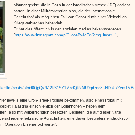
Männer geehrt, die in Gaza in der israelischen Armee (IDF) gedient
hatten. In einer Militäroperation also, die der Internationale
Gerichtshof als möglichen Fall von Genozid mit einer Vielzahl an
Kriegsverbrechen behandelt.
Er hat dies öffentlich in den sozialen Medien bekanntgegeben
(
https://www.instagram.com/p/C_obaBwIoEq/?img_index=1
,
ebeckerffm/posts/pfbid0QgQvNA2R61SY1MbdQRxMU9qd7aq8UNDoU7Zvm1MB
rer jeweils eine Groß-Israel-Trophäe bekommen, also einen Pokal mit
gebiet Palästina einschließlich der Golanhöhen – neben dem
en, also mit völkerrechtlich besetzten Gebieten, die auf dieser Karte
 verschiedene hebräische Aufschriften, eine davon besonders eindrucksvoll:
in, Operation Eiserne Schwerter”.