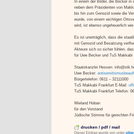
In einem der Bilder, die Becker in 
neben dem Präsidenten von Makkab
bis hin zum Genozid sowie die Vert
wurde, von einem wichtigen Ortsve
wird, ist ebenso ungeheuerlich wi
Es ist unerträglich, dass die staat
mit Genozid und Besatzung verfloch
Akteure sich so sicher fühlen, das
für Uwe Becker und TuS Makkabi F
Staatskanzlei Hessen: info@stk.
Uwe Becker:
antisemitismusbeauf
Bürgertelefon: 0611 – 32111000
TuS Makkabi Frankfurt E-Mail:
of
TuS Makkabi Frankfurt Telefon: 0
Wieland Hoban
für den Vorstand
Jüdische Stimme für gerechten Fr
drucken / pdf / mail
Dieser Eintrag wurde von
unter
allg