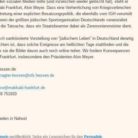
den sozialen Medien teilte (und inzwischen wieder gelöscht hat), steht er
i Frankfurt, Alon Meyer. Dass eine Verherrlichung von Kriegsverbrechen
retung einer expliziten Besatzungspolitik, die ebenfalls vom IGH verurteilt
rein der größten jüdischen Sportorganisation Deutschlands veranstaltet
e die Tatsache, dass ein Staatsbeamter dabei als Zeremonienmeister dient.
lich sanktionierte Vorstellung von “jüdischem Leben” in Deutschland derartig
ten ist, dass solche Ereignisse am helllichten Tage stattfinden und die
s sie die Bilder davon auch noch online teilen. Wir fordern Konsequenzen
rankfurt, insbesondere den Präsidenten Alon Meyer.
hessen.de
tragter-hessen@stk.hessen.de
fice@makkabi-frankfurt.de
69 751920
ieden in Nahost
emein
veröffentlicht. Setze ein Lesezeichen für den
Permalink
.