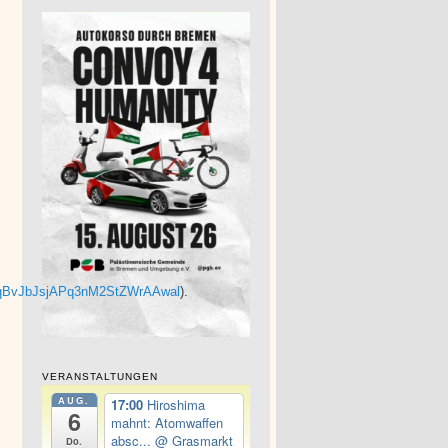
qBvJbJsjAPq3nM2StZWrAAwal
).
VERANSTALTUNGEN
AUG.
17:00
Hiroshima
6
mahnt: Atomwaffen
absc...
@ Grasmarkt
Do.