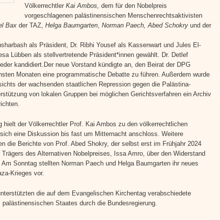
Völkerrechtler
Kai Ambos,
dem für den Nobelpreis
vorgeschlagenen palästinensischen Menschenrechtsaktivisten
el Bax
der TAZ,
Helga Baumgarten
,
Norman Paech, Abed Schokry
und der
harbash als Präsident, Dr. Ribhi Yousef als Kassenwart und Jules El-
sa Lübben als stellvertretende Präsident*innen gewählt. Dr. Detlef
ieder kandidiert.Der neue Vorstand kündigte an, den Beirat der DPG
chsten Monaten eine programmatische Debatte zu führen. Außerdem wurde
chts der wachsenden staatlichen Repression gegen die Palästina-
rstützung von lokalen Gruppen bei möglichen Gerichtsverfahren ein Archiv
richten.
hielt der Völkerrechtler Prof. Kai Ambos zu den völkerrechtlichen
ich eine Diskussion bis fast um Mitternacht anschloss. Weitere
 die Berichte von Prof. Abed Shokry, der selbst erst im Frühjahr 2024
Trägers des Alternativen Nobelpreises, Issa Amro, über den Widerstand
n. Am Sonntag stellten Norman Paech und Helga Baumgarten ihr neues
za-Krieges vor.
unterstützten die auf dem Evangelischen Kirchentag verabschiedete
 palästinensischen Staates durch die Bundesregierung.