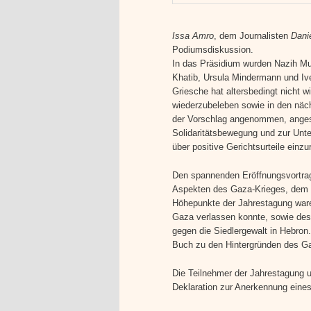
Issa Amro
, dem Journalisten
Dani
Podiumsdiskussion.
In das Präsidium wurden Nazih Mus
Khatib, Ursula Mindermann und Ive
Griesche hat altersbedingt nicht w
wiederzubeleben sowie in den nä
der Vorschlag angenommen, angesi
Solidaritätsbewegung und zur Unte
über positive Gerichtsurteile einzu
Den spannenden Eröffnungsvortrag 
Aspekten des Gaza-Krieges, dem s
Höhepunkte der Jahrestagung waren
Gaza verlassen konnte, sowie des 
gegen die Siedlergewalt in Hebro
Buch zu den Hintergründen des Ga
Die Teilnehmer der Jahrestagung 
Deklaration zur Anerkennung eines