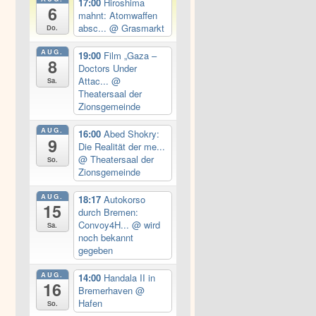
17:00
Hiroshima
6
mahnt: Atomwaffen
absc...
@ Grasmarkt
Do.
AUG.
19:00
Film „Gaza –
8
Doctors Under
Attac...
@
Sa.
Theatersaal der
Zionsgemeinde
AUG.
16:00
Abed Shokry:
9
Die Realität der me...
@ Theatersaal der
So.
Zionsgemeinde
AUG.
18:17
Autokorso
15
durch Bremen:
Convoy4H...
@ wird
Sa.
noch bekannt
gegeben
AUG.
14:00
Handala II in
16
Bremerhaven
@
Hafen
So.