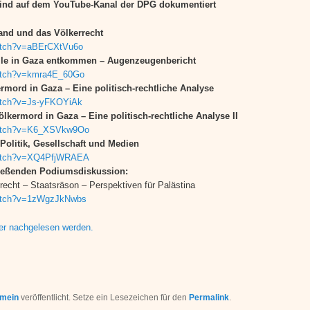
sind auf dem YouTube-Kanal der DPG dokumentiert
and und das Völkerrecht
atch?v=aBErCXtVu6o
ölle in Gaza entkommen – Augenzeugenbericht
watch?v=kmra4E_60Go
mord in Gaza – Eine politisch-rechtliche Analyse
atch?v=Js-yFKOYiAk
lkermord in Gaza – Eine politisch-rechtliche Analyse II
watch?v=K6_XSVkw9Oo
 Politik, Gesellschaft und Medien
watch?v=XQ4PfjWRAEA
ießenden Podiumsdiskussion:
recht – Staatsräson – Perspektiven für Palästina
watch?v=1zWgzJkNwbs
ier nachgelesen werden.
emein
veröffentlicht. Setze ein Lesezeichen für den
Permalink
.