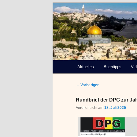
Deutsch-Paläs
Bremen e.V.
Hauptmenü
Aktuelles
Zum
Buchtipps
Vi
primären
Beitragsnavigation
←
Vorheriger
Inhalt
Rundbrief der DPG zur Ja
springen
Veröffentlicht am
18. Juli 2025