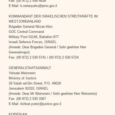
Fax: (00 972) 2 556 4838
E-Mail: b.netanyahu@pmo.gov.il
KOMMANDANT DER ISRAELISCHEN STREITKRÄFTE IM
WESTJORDANLAND
Brigadier General Nitzan Alon
GOC Central Command
Military Post 01149, Battalion 877
Israeli Defence Forces, ISRAEL
(Anrede: Dear Brigadier General / Sehr geehrter Herr
Generalmajor)
Fax: (00 972) 2 530 5741 / (00 972) 2 530 5724
GENERALSTAATSANWALT
Yehuda Weinstein
Ministry of Justice
29 Salah ad-Din Street, P.O. 49029
Jerusalem 91010, ISRAEL
(Anrede: Dear Mr Weinstein / Sehr geehrter Herr Weinstein)
Fax: (00 972) 2 530 3367
E-Mail: lishkat-yoetz@justice.gov.il
KOPIEN AN