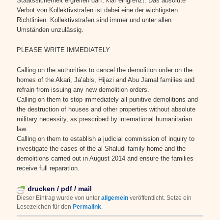
Staatssicherheit ergreifen darf, klar eingrenzt. Das absolute
Verbot von Kollektivstrafen ist dabei eine der wichtigsten
Richtlinien. Kollektivstrafen sind immer und unter allen
Umständen unzulässig.
PLEASE WRITE IMMEDIATELY
Calling on the authorities to cancel the demolition order on the
homes of the Akari, Ja’abis, Hijazi and Abu Jamal families and
refrain from issuing any new demolition orders.
Calling on them to stop immediately all punitive demolitions and
the destruction of houses and other properties without absolute
military necessity, as prescribed by international humanitarian
law.
Calling on them to establish a judicial commission of inquiry to
investigate the cases of the al-Shaludi family home and the
demolitions carried out in August 2014 and ensure the families
receive full reparation.
drucken / pdf / mail
Dieser Eintrag wurde von
unter
allgemein
veröffentlicht. Setze ein
Lesezeichen für den
Permalink
.