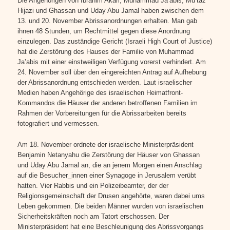
Die Angehörigen von Ibrahim Akari, Muhammad Ja’abis, Mu’taz
Hijazi und Ghassan und Uday Abu Jamal haben zwischen dem
13. und 20. November Abrissanordnungen erhalten. Man gab
ihnen 48 Stunden, um Rechtmittel gegen diese Anordnung
einzulegen. Das zuständige Gericht (Israeli High Court of Justice)
hat die Zerstörung des Hauses der Familie von Muhammad
Ja’abis mit einer einstweiligen Verfügung vorerst verhindert. Am
24. November soll über den eingereichten Antrag auf Aufhebung
der Abrissanordnung entschieden werden. Laut israelischer
Medien haben Angehörige des israelischen Heimatfront-
Kommandos die Häuser der anderen betroffenen Familien im
Rahmen der Vorbereitungen für die Abrissarbeiten bereits
fotografiert und vermessen.
Am 18. November ordnete der israelische Ministerpräsident
Benjamin Netanyahu die Zerstörung der Häuser von Ghassan
und Uday Abu Jamal an, die an jenem Morgen einen Anschlag
auf die Besucher_innen einer Synagoge in Jerusalem verübt
hatten. Vier Rabbis und ein Polizeibeamter, der der
Religionsgemeinschaft der Drusen angehörte, waren dabei ums
Leben gekommen. Die beiden Männer wurden von israelischen
Sicherheitskräften noch am Tatort erschossen. Der
Ministerpräsident hat eine Beschleunigung des Abrissvorgangs