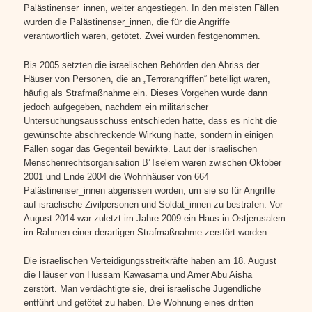
Palästinenser_innen, weiter angestiegen. In den meisten Fällen
wurden die Palästinenser_innen, die für die Angriffe
verantwortlich waren, getötet. Zwei wurden festgenommen.
Bis 2005 setzten die israelischen Behörden den Abriss der
Häuser von Personen, die an „Terrorangriffen“ beteiligt waren,
häufig als Strafmaßnahme ein. Dieses Vorgehen wurde dann
jedoch aufgegeben, nachdem ein militärischer
Untersuchungsausschuss entschieden hatte, dass es nicht die
gewünschte abschreckende Wirkung hatte, sondern in einigen
Fällen sogar das Gegenteil bewirkte. Laut der israelischen
Menschenrechtsorganisation B’Tselem waren zwischen Oktober
2001 und Ende 2004 die Wohnhäuser von 664
Palästinenser_innen abgerissen worden, um sie so für Angriffe
auf israelische Zivilpersonen und Soldat_innen zu bestrafen. Vor
August 2014 war zuletzt im Jahre 2009 ein Haus in Ostjerusalem
im Rahmen einer derartigen Strafmaßnahme zerstört worden.
Die israelischen Verteidigungsstreitkräfte haben am 18. August
die Häuser von Hussam Kawasama und Amer Abu Aisha
zerstört. Man verdächtigte sie, drei israelische Jugendliche
entführt und getötet zu haben. Die Wohnung eines dritten