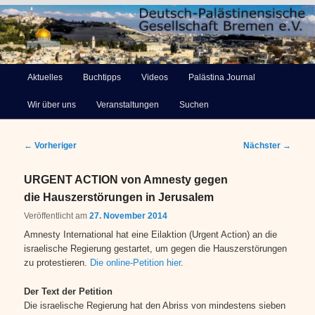
Deutsch-Palästinensische
Hauptmenü
Aktuelles
Buchtipps
Videos
Palästina Journal
Zum
Gesellschaft Bremen e.V.
Wir über uns
Veranstaltungen
Suchen
primären
Inhalt
Beitragsnavigation
←
Vorheriger
Nächster
→
springen
URGENT ACTION von Amnesty gegen
die Hauszerstörungen in Jerusalem
Veröffentlicht am
27. November 2014
Amnesty International hat eine Eilaktion (Urgent Action) an die
israelische Regierung gestartet, um gegen die Hauszerstörungen
zu protestieren.
Die online-Petition hier
.
Der Text der Petition
Die israelische Regierung hat den Abriss von mindestens sieben