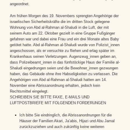
angeordnet.
Am frühen Morgen des 19. Novembers sprengten Angehörige der
israelischen Sicherheitskräfte die im dritten Stock gelegene
Wohnung von Abd al-Rahman al-Shaludi in die Luft, der mit
seinem Auto am 22. Oktober gezielt in eine Gruppe Fußgänger
gefahren war und dabei eine Frau und ein drei Monate altes Baby
getötet hatte. Abd al-Rahman al-Shaludi wurde von Polizist_innen
angeschossen, als er versuchte zu fliehen und erlag später im
Krankenhaus seinen Verletzungen. Augenzeug_innen geben an,
dass Polizeibeamt_innen in das fünfstöckige Haus der Familie al-
Shaludi eingedrungen seien und die Bewohner_innen gezwungen
haben, das Gebäude ohne ihre Habseligkeiten zu verlassen. Die
Angehörigen von Abd al-Rahman al-Shaludi hatten am 14.
November eine Abrissanordnung erhalten, jedoch kein
Rechtsmittel eingelegt.
SCHREIBEN SIE BITTE FAXE, E-MAILS UND
LUFTPOSTBRIEFE MIT FOLGENDEN FORDERUNGEN
Ich bitte Sie eindringlich, die Abrissanordnungen für die
Häuser der Familien Akari, Ja’abis, Hijazi und Abu Jamal
zurückzuziehen und auch zukünftig keine weiteren