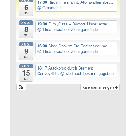
AUG.
17:00
Hiroshima mahnt: Atomwaffen absc...
6
@ Grasmarkt
Do.
AUG.
19:00
Film „Gaza – Doctors Under Attac...
8
@ Theatersaal der Zionsgemeinde
Sa.
AUG.
16:00
Abed Shokry: Die Realität der me...
9
@ Theatersaal der Zionsgemeinde
So.
AUG.
18:17
Autokorso durch Bremen:
15
Convoy4H...
@ wird noch bekannt gegeben
Sa.
Kalender anzeigen