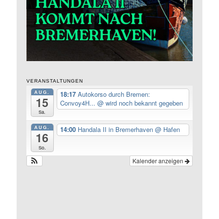
VERANSTALTUNGEN
AUG.
18:17
Autokorso durch Bremen:
15
Convoy4H...
@ wird noch bekannt gegeben
Sa.
AUG.
14:00
Handala II in Bremerhaven
@ Hafen
16
So.
Kalender anzeigen