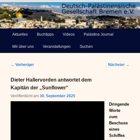
Deutsch-Palästinensische
Hauptmenü
Aktuelles
Buchtipps
Videos
Palästina Journal
Zum
Gesellschaft Bremen e.V.
Wir über uns
Veranstaltungen
Suchen
primären
Inhalt
Beitragsnavigation
←
Vorheriger
Nächster
→
springen
Dieter Hallervorden antwortet dem
Kapitän der „Sunflower“
Veröffentlicht am
30. September 2025
Dringende
Worte
zum
Beschuss
eines
Schiffes