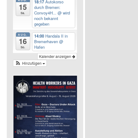
AUG.
18:17
Autokorso
15
durch Bremen:
Convoy4H...
@ wird
Sa.
noch bekannt
gegeben
AUG.
14:00
Handala II in
16
Bremerhaven
@
Hafen
So.
Kalender anzeigen
Hinzufügen