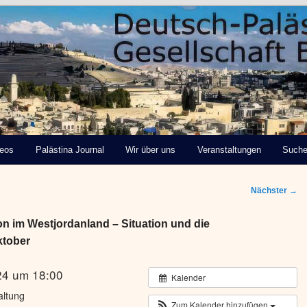
tinensische Gesellschaft
deos
Palästina Journal
Wir über uns
Veranstaltungen
Such
Nächster
→
ion im Westjordanland – Situation und die
ktober
24 um 18:00
Kalender
altung
Zum Kalender hinzufügen