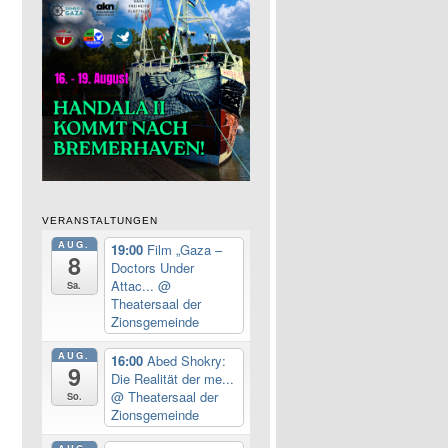
VERANSTALTUNGEN
AUG.
19:00
Film „Gaza –
8
Doctors Under
Attac...
@
Sa.
Theatersaal der
Zionsgemeinde
AUG.
16:00
Abed Shokry:
9
Die Realität der me...
@ Theatersaal der
So.
Zionsgemeinde