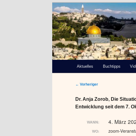
Deutsch-Paläs
Bremen e.V.
Hauptmenü
Aktuelles
Zum
Buchtipps
Vi
primären
Beitragsnavigation
←
Vorheriger
Inhalt
Dr. Anja Zorob, Die Situat
springen
Entwicklung seit dem 7. O
4. März 20
WANN:
zoom-Veranst
WO: