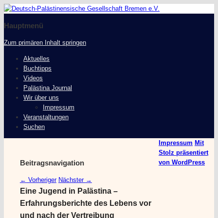
Deutsch-Palästinensische
Gesellschaft Bremen e.V.
Hauptmenü
Zum primären Inhalt springen
Aktuelles
Buchtipps
Videos
Palästina Journal
Wir über uns
Impressum
Veranstaltungen
Suchen
Impressum
Mit
Stolz präsentiert
Beitragsnavigation
von WordPress
←
Vorheriger
Nächster
→
Eine Jugend in Palästina –
Erfahrungsberichte des Lebens vor
und nach der Vertreibung