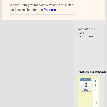
Dieser Eintrag wurde von
veröffentlicht. Setze
ein Lesezeichen für den
Permalink
.
MAHNWACHE
FÜR
PALÄSTINA
VERANSTALTUNGEN
AUG.
1
6
7
:
Do.
0
0
H
ir