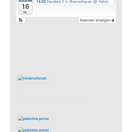
14:00
Handala II in Bremerhaven
@ Hafen
16
So.
Kalender anzeigen