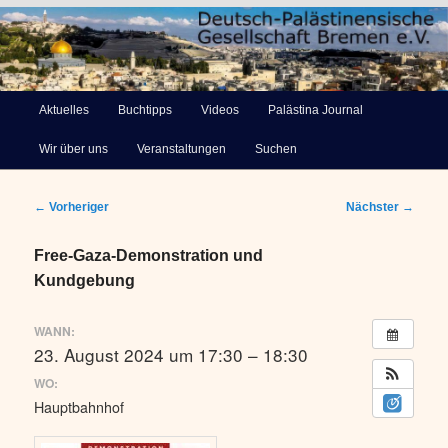
Deutsch-Palästinensische
Hauptmenü
Aktuelles
Buchtipps
Videos
Palästina Journal
Zum
Gesellschaft Bremen e.V.
Wir über uns
Veranstaltungen
Suchen
primären
Inhalt
Beitragsnavigation
←
Vorheriger
Nächster
→
springen
Free-Gaza-Demonstration und
Kundgebung
WANN:
23. August 2024 um 17:30 – 18:30
WO:
Hauptbahnhof