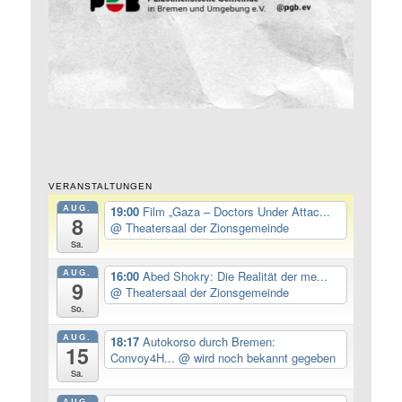
VERANSTALTUNGEN
AUG.
19:00
Film „Gaza – Doctors Under Attac...
8
@ Theatersaal der Zionsgemeinde
Sa.
AUG.
16:00
Abed Shokry: Die Realität der me...
9
@ Theatersaal der Zionsgemeinde
So.
AUG.
18:17
Autokorso durch Bremen:
15
Convoy4H...
@ wird noch bekannt gegeben
Sa.
AUG.