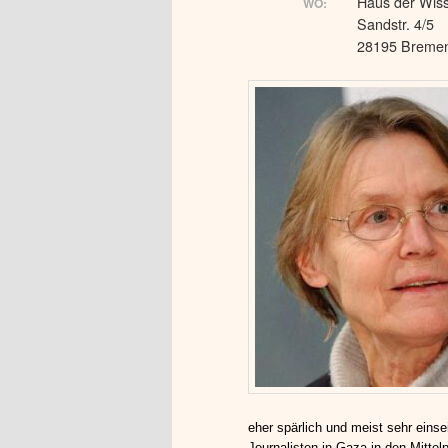
Haus der Wiss
WO:
Sandstr. 4/5
28195 Breme
eher spärlich und meist sehr einsei
Journalisten in Gaza in den Mittel