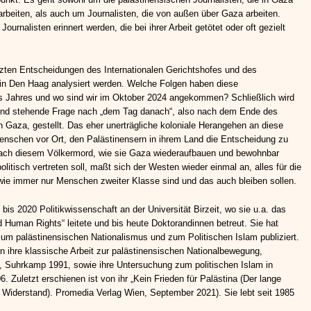
arbeiten, als auch um Journalisten, die von außen über Gaza arbeiten.
Journalisten erinnert werden, die bei ihrer Arbeit getötet oder oft gezielt
etzten Entscheidungen des Internationalen Gerichtshofes und des
s in Den Haag analysiert werden. Welche Folgen haben diese
s Jahres und wo sind wir im Oktober 2024 angekommen? Schließlich wird
rund stehende Frage nach „dem Tag danach“, also nach dem Ende des
n Gaza, gestellt. Das eher unerträgliche koloniale Herangehen an diese
 Menschen vor Ort, den Palästinensern in ihrem Land die Entscheidung zu
 nach diesem Völkermord, wie sie Gaza wiederaufbauen und bewohnbar
litisch vertreten soll, maßt sich der Westen wieder einmal an, alles für die
 wie immer nur Menschen zweiter Klasse sind und das auch bleiben sollen.
is 2020 Politikwissenschaft an der Universität Birzeit, wo sie u.a. das
uman Rights“ leitete und bis heute Doktorandinnen betreut. Sie hat
 zum palästinensischen Nationalismus und zum Politischen Islam publiziert.
n ihre klassische Arbeit zur palästinensischen Nationalbewegung,
t“, Suhrkamp 1991, sowie ihre Untersuchung zum politischen Islam in
. Zuletzt erschienen ist von ihr „Kein Frieden für Palästina (Der lange
Widerstand). Promedia Verlag Wien, September 2021). Sie lebt seit 1985