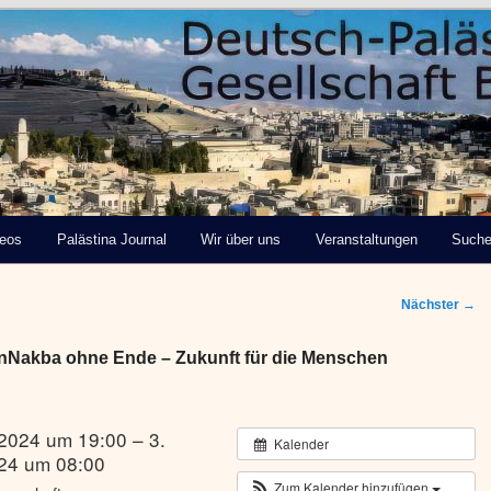
tinensische Gesellschaft
deos
Palästina Journal
Wir über uns
Veranstaltungen
Such
Nächster
→
enNakba ohne Ende – Zukunft für die Menschen
 2024 um 19:00 – 3.
Kalender
24 um 08:00
Zum Kalender hinzufügen