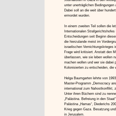
unter unerträglichen Bedingungen 
Dabei soll an die weit über hundert 
ermordet wurden.
In einem zweiten Teil sollen die l
Internationalen Strafgerichtshofe
Entscheidungen seit Beginn diese
die hierzulande meist im Vorderg
israelischen Vernichtungskrieges i
Frage wird kritisiert. Anstatt den
überlassen, wie sie leben wollen
machen wollen und wer sie dabei po
Kolonisierten zu entscheiden, die
Helga Baumgarten lehrte von 1993 b
Master-Programm „Democracy and H
international zum Nahostkonflikt,
Unter ihren Büchern sind zu nenne
„Palästina. Befreiung in den Staa
Palästina „Hamas“, Diederichs 2006
Krieg gegen Gaza. Besatzung und 
in Jerusalem.