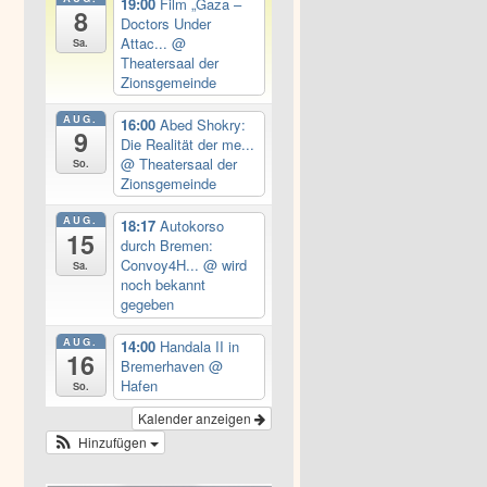
19:00
Film „Gaza –
8
Doctors Under
Attac...
@
Sa.
Theatersaal der
Zionsgemeinde
AUG.
16:00
Abed Shokry:
9
Die Realität der me...
@ Theatersaal der
So.
Zionsgemeinde
AUG.
18:17
Autokorso
15
durch Bremen:
Convoy4H...
@ wird
Sa.
noch bekannt
gegeben
AUG.
14:00
Handala II in
16
Bremerhaven
@
Hafen
So.
Kalender anzeigen
Hinzufügen