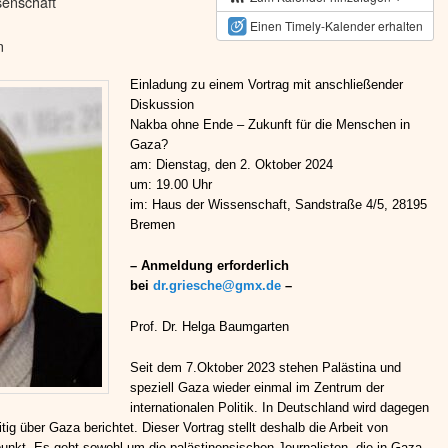
enschaft
Einen Timely-Kalender erhalten
n
Einladung zu einem Vortrag mit anschließender
Diskussion
Nakba ohne Ende – Zukunft für die Menschen in
Gaza?
am: Dienstag, den 2. Oktober 2024
um: 19.00 Uhr
im: Haus der Wissenschaft, Sandstraße 4/5, 28195
Bremen
– Anmeldung erforderlich
bei
dr.griesche@gmx.de
–
Prof. Dr. Helga Baumgarten
Seit dem 7.Oktober 2023 stehen Palästina und
speziell Gaza wieder einmal im Zentrum der
internationalen Politik. In Deutschland wird dagegen
tig über Gaza berichtet. Dieser Vortrag stellt deshalb die Arbeit von
punkt. Es geht sowohl um die palästinensischen Journalisten, die in Gaza