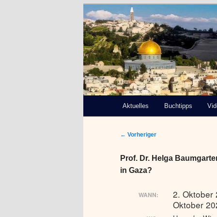
Deutsch-Paläs
Bremen e.V.
Hauptmenü
Aktuelles
Zum
Buchtipps
Vi
primären
Beitragsnavigation
←
Vorheriger
Inhalt
Prof. Dr. Helga Baumgart
springen
in Gaza?
2. Oktober
WANN:
Oktober 20