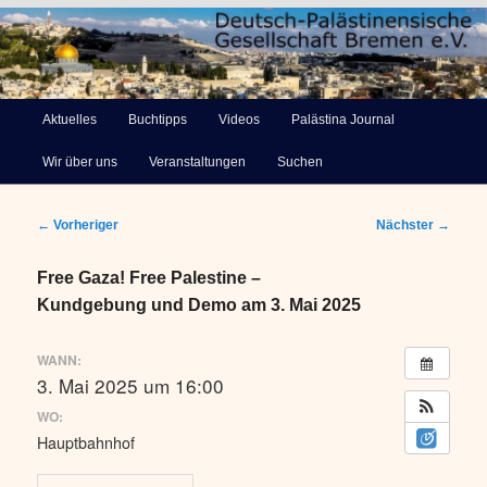
Deutsch-Palästinensische
Hauptmenü
Aktuelles
Buchtipps
Videos
Palästina Journal
Zum
Gesellschaft Bremen e.V.
Wir über uns
Veranstaltungen
Suchen
primären
Inhalt
Beitragsnavigation
←
Vorheriger
Nächster
→
springen
Free Gaza! Free Palestine –
Kundgebung und Demo am 3. Mai 2025
WANN:
3. Mai 2025 um 16:00
WO:
Hauptbahnhof