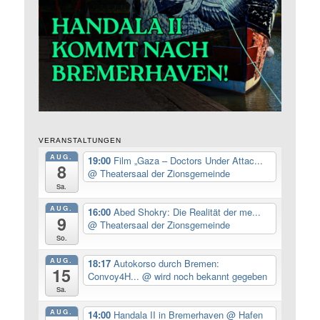
VERANSTALTUNGEN
AUG.
19:00
Film „Gaza – Doctors Under Attac...
8
@ Theatersaal der Zionsgemeinde
Sa.
AUG.
16:00
Abed Shokry: Die Realität der me...
9
@ Theatersaal der Zionsgemeinde
So.
AUG.
18:17
Autokorso durch Bremen:
15
Convoy4H...
@ wird noch bekannt gegeben
Sa.
AUG.
14:00
Handala II in Bremerhaven
@ Hafen