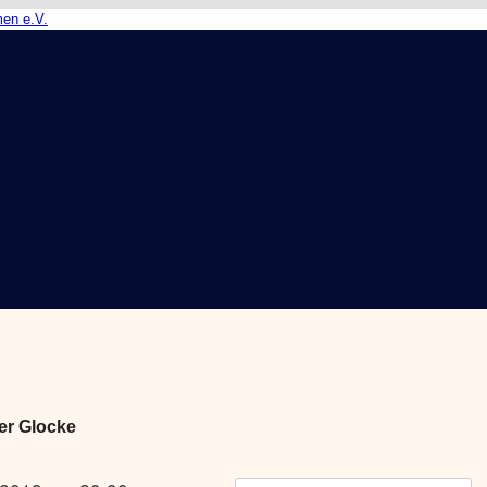
che Gesellschaft Bremen e.V.
er Glocke