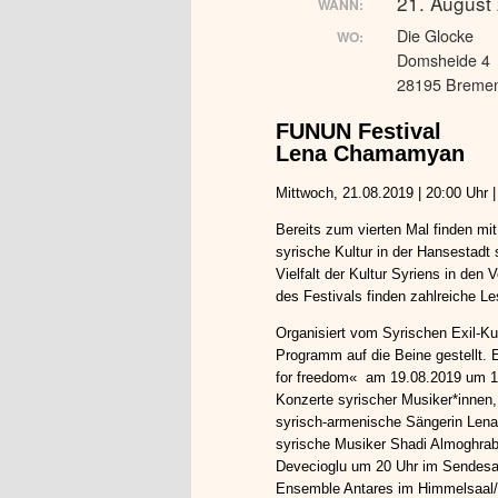
21. August
WANN:
Die Glocke
WO:
Domsheide 4
28195 Breme
FUNUN Festival
Lena Chamamyan
Mittwoch, 21.08.2019 | 20:00 Uhr 
Bereits zum vierten Mal finden m
syrische Kultur in der Hansestadt
Vielfalt der Kultur Syriens in den
des Festivals finden zahlreiche L
Organisiert vom Syrischen Exil-K
Programm auf die Beine gestellt. 
for freedom« am 19.08.2019 um 18 
Konzerte syrischer Musiker*innen, 
syrisch-armenische Sängerin Lena
syrische Musiker Shadi Almoghrab
Devecioglu um 20 Uhr im Sendesaal
Ensemble Antares im Himmelsaal/