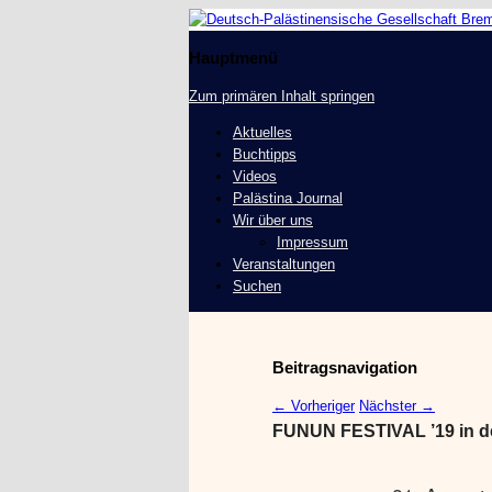
Deutsch-Palästinensis
Hauptmenü
Zum primären Inhalt springen
Aktuelles
Buchtipps
Videos
Palästina Journal
Wir über uns
Impressum
Veranstaltungen
Suchen
Beitragsnavigation
←
Vorheriger
Nächster
→
FUNUN FESTIVAL ’19 in d