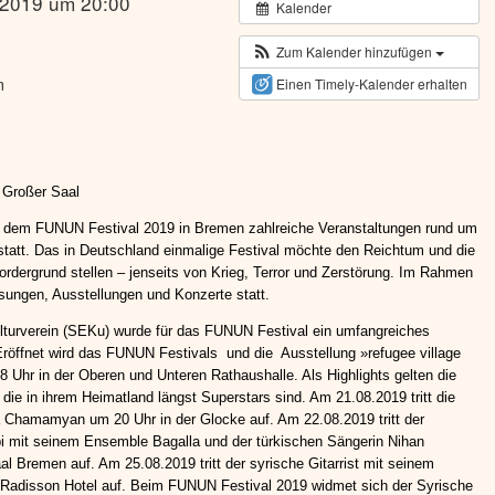
 2019 um 20:00
Kalender
Zum Kalender hinzufügen
n
Einen Timely-Kalender erhalten
| Großer Saal
it dem FUNUN Festival 2019 in Bremen zahlreiche Veranstaltungen rund um
 statt. Das in Deutschland einmalige Festival möchte den Reichtum und die
 Vordergrund stellen – jenseits von Krieg, Terror und Zerstörung. Im Rahmen
esungen, Ausstellungen und Konzerte statt.
ulturverein (SEKu) wurde für das FUNUN Festival ein umfangreiches
Eröffnet wird das FUNUN Festivals und die Ausstellung »refugee village
Uhr in der Oberen und Unteren Rathaushalle. Als Highlights gelten die
die in ihrem Heimatland längst Superstars sind. Am 21.08.2019 tritt die
 Chamamyan um 20 Uhr in der Glocke auf. Am 22.08.2019 tritt der
i mit seinem Ensemble Bagalla und der türkischen Sängerin Nihan
 Bremen auf. Am 25.08.2019 tritt der syrische Gitarrist mit seinem
Radisson Hotel auf. Beim FUNUN Festival 2019 widmet sich der Syrische