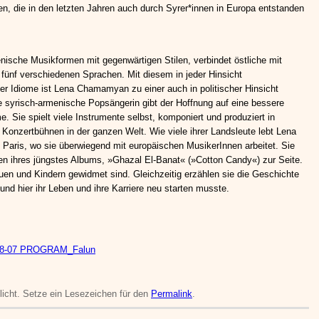
ten, die in den letzten Jahren auch durch Syrer*innen in Europa entstanden
nische Musikformen mit gegenwärtigen Stilen, verbindet östliche mit
 fünf verschiedenen Sprachen. Mit diesem in jeder Hinsicht
r Idiome ist Lena Chamamyan zu einer auch in politischer Hinsicht
 syrisch-armenische Popsängerin gibt der Hoffnung auf eine bessere
e. Sie spielt viele Instrumente selbst, komponiert und produziert in
 Konzertbühnen in der ganzen Welt. Wie viele ihrer Landsleute lebt Lena
Paris, wo sie überwiegend mit europäischen MusikerInnen arbeitet. Sie
en ihres jüngstes Albums, »Ghazal El-Banat« (»Cotton Candy«) zur Seite.
rauen und Kindern gewidmet sind. Gleichzeitig erzählen sie die Geschichte
und hier ihr Leben und ihre Karriere neu starten musste.
08-07 PROGRAM_Falun
tlicht. Setze ein Lesezeichen für den
Permalink
.