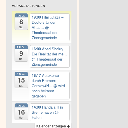
VERANSTALTUNGEN
AUG.
19:00
Film „Gaza –
8
Doctors Under
Attac...
@
Sa.
Theatersaal der
Zionsgemeinde
AUG.
16:00
Abed Shokry:
9
Die Realität der me...
@ Theatersaal der
So.
Zionsgemeinde
AUG.
18:17
Autokorso
15
durch Bremen:
Convoy4H...
@ wird
Sa.
noch bekannt
gegeben
AUG.
14:00
Handala II in
16
Bremerhaven
@
Hafen
So.
Kalender anzeigen