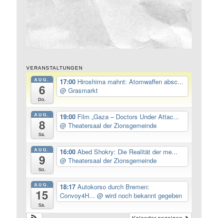
VERANSTALTUNGEN
AUG.
17:00
Hiroshima mahnt: Atomwaffen absc...
6
@ Grasmarkt
Do.
AUG.
19:00
Film „Gaza – Doctors Under Attac...
8
@ Theatersaal der Zionsgemeinde
Sa.
AUG.
16:00
Abed Shokry: Die Realität der me...
9
@ Theatersaal der Zionsgemeinde
So.
AUG.
18:17
Autokorso durch Bremen:
15
Convoy4H...
@ wird noch bekannt gegeben
Sa.
Kalender anzeigen