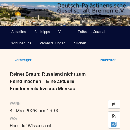
Deutsch-Palästinensische
Hauptmenü
Aktuelles
Buchtipps
Videos
Palästina Journal
Zum
Gesellschaft Bremen e.V.
Wir über uns
Veranstaltungen
Suchen
primären
Inhalt
Beitragsnavigation
←
Vorheriger
Nächster
→
springen
Reiner Braun: Russland nicht zum
Feind machen – Eine aktuelle
Friedensinitiative aus Moskau
WANN:
4. Mai 2026 um 19:00
WO:
Haus der Wissenschaft