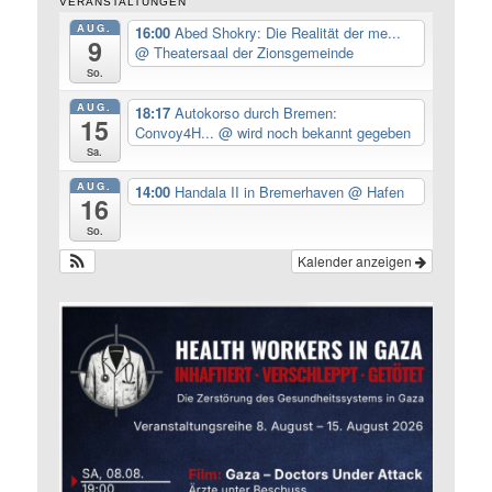
VERANSTALTUNGEN
AUG.
16:00
Abed Shokry: Die Realität der me...
9
@ Theatersaal der Zionsgemeinde
So.
AUG.
18:17
Autokorso durch Bremen:
15
Convoy4H...
@ wird noch bekannt gegeben
Sa.
AUG.
14:00
Handala II in Bremerhaven
@ Hafen
16
So.
Kalender anzeigen