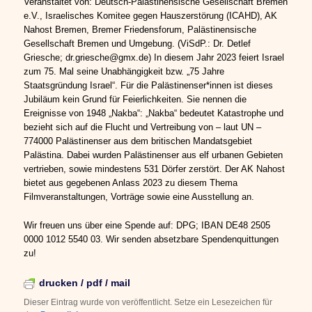
Veranstaltet von: Deutsch-Palästinensische Gesellschaft Bremen
e.V., Israelisches Komitee gegen Hauszerstörung (ICAHD), AK
Nahost Bremen, Bremer Friedensforum, Palästinensische
Gesellschaft Bremen und Umgebung. (ViSdP.: Dr. Detlef
Griesche; dr.griesche@gmx.de) In diesem Jahr 2023 feiert Israel
zum 75. Mal seine Unabhängigkeit bzw. „75 Jahre
Staatsgründung Israel“. Für die Palästinenser*innen ist dieses
Jubiläum kein Grund für Feierlichkeiten. Sie nennen die
Ereignisse von 1948 „Nakba“: „Nakba“ bedeutet Katastrophe und
bezieht sich auf die Flucht und Vertreibung von – laut UN –
774000 Palästinenser aus dem britischen Mandatsgebiet
Palästina. Dabei wurden Palästinenser aus elf urbanen Gebieten
vertrieben, sowie mindestens 531 Dörfer zerstört. Der AK Nahost
bietet aus gegebenen Anlass 2023 zu diesem Thema
Filmveranstaltungen, Vorträge sowie eine Ausstellung an.
Wir freuen uns über eine Spende auf: DPG; IBAN DE48 2505
0000 1012 5540 03. Wir senden absetzbare Spendenquittungen
zu!
drucken / pdf / mail
Dieser Eintrag wurde von
veröffentlicht. Setze ein Lesezeichen für