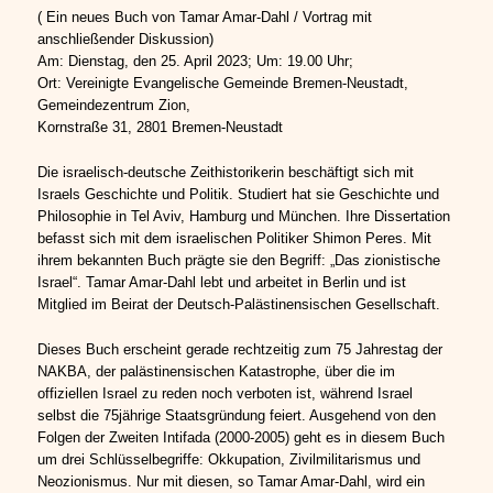
( Ein neues Buch von Tamar Amar-Dahl / Vortrag mit
anschließender Diskussion)
Am: Dienstag, den 25. April 2023; Um: 19.00 Uhr;
Ort: Vereinigte Evangelische Gemeinde Bremen-Neustadt,
Gemeindezentrum Zion,
Kornstraße 31, 2801 Bremen-Neustadt
Die israelisch-deutsche Zeithistorikerin beschäftigt sich mit
Israels Geschichte und Politik. Studiert hat sie Geschichte und
Philosophie in Tel Aviv, Hamburg und München. Ihre Dissertation
befasst sich mit dem israelischen Politiker Shimon Peres. Mit
ihrem bekannten Buch prägte sie den Begriff: „Das zionistische
Israel“. Tamar Amar-Dahl lebt und arbeitet in Berlin und ist
Mitglied im Beirat der Deutsch-Palästinensischen Gesellschaft.
Dieses Buch erscheint gerade rechtzeitig zum 75 Jahrestag der
NAKBA, der palästinensischen Katastrophe, über die im
offiziellen Israel zu reden noch verboten ist, während Israel
selbst die 75jährige Staatsgründung feiert. Ausgehend von den
Folgen der Zweiten Intifada (2000-2005) geht es in diesem Buch
um drei Schlüsselbegriffe: Okkupation, Zivilmilitarismus und
Neozionismus. Nur mit diesen, so Tamar Amar-Dahl, wird ein