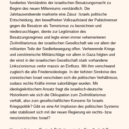
fundiertes Verständnis der israelischen Besatzungsmacht zu
Beginn des neuen Millenniums verständlich. Die
Jahrtausendwende markierte eine Zäsur: Israels politische
Entscheidung, den bewaffneten Volksaufstand der Palästinenser
gegen die Besatzer als Terrorismus zu bezeichnen und
niederzuschlagen, diente zur Legitimation des
Besatzungsregimes und legte einen immer vehementeren
Zivilmilitarismus der israelischen Gesellschaft wie vor allem der
militanten Teile der Siedlerbewegung offen. Verheerende Kriege
und zerstörerische Militärschläge vor allem in Gaza folgten und
der einst in der israelischen Gesellschaft stark vorhandene
Linkszionismus verlor massiv an Einfluss. Mit ihm verschwand
zugleich die alte Friedensideologie. In der tiefsten Sinnkrise des
zionistischen Israel verschoben sich die politischen Verhältnisse,
sodass rechte Kräfte immer salonfähiger wurden. Mit
ideologiekritischem Ansatz fragt die israelisch-deutsche
Historikerin wie sich die Okkupation zum Zivilmilitarismus
verhält, also zum gesellschaftlichen Konsens für Israels
Kriegspolitik? Gibt es eine Art Implosion des politischen Systems
oder stabilisiert sich mit der neuen Regierung ein rechts- bzw.
neozionistisches Israel?