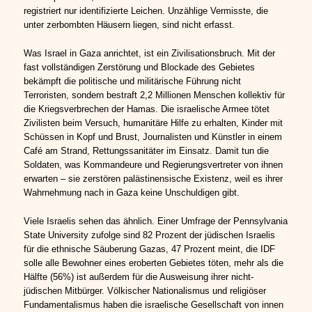
registriert nur identifizierte Leichen. Unzählige Vermisste, die
unter zerbombten Häusern liegen, sind nicht erfasst.
Was Israel in Gaza anrichtet, ist ein Zivilisationsbruch. Mit der
fast vollständigen Zerstörung und Blockade des Gebietes
bekämpft die politische und militärische Führung nicht
Terroristen, sondern bestraft 2,2 Millionen Menschen kollektiv für
die Kriegsverbrechen der Hamas. Die israelische Armee tötet
Zivilisten beim Versuch, humanitäre Hilfe zu erhalten, Kinder mit
Schüssen in Kopf und Brust, Journalisten und Künstler in einem
Café am Strand, Rettungssanitäter im Einsatz. Damit tun die
Soldaten, was Kommandeure und Regierungsvertreter von ihnen
erwarten – sie zerstören palästinensische Existenz, weil es ihrer
Wahrnehmung nach in Gaza keine Unschuldigen gibt.
Viele Israelis sehen das ähnlich. Einer Umfrage der Pennsylvania
State University zufolge sind 82 Prozent der jüdischen Israelis
für die ethnische Säuberung Gazas, 47 Prozent meint, die IDF
solle alle Bewohner eines eroberten Gebietes töten, mehr als die
Hälfte (56%) ist außerdem für die Ausweisung ihrer nicht-
jüdischen Mitbürger. Völkischer Nationalismus und religiöser
Fundamentalismus haben die israelische Gesellschaft von innen