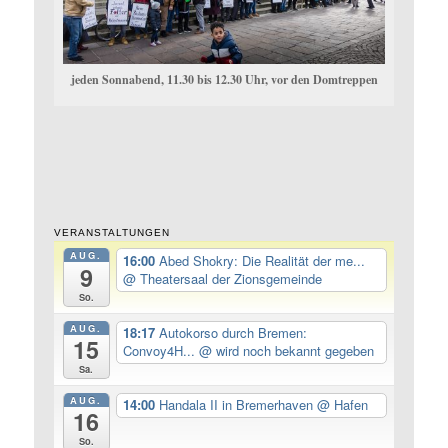
jeden Sonnabend, 11.30 bis 12.30 Uhr, vor den Domtreppen
VERANSTALTUNGEN
AUG.
16:00
Abed Shokry: Die Realität der me...
9
@ Theatersaal der Zionsgemeinde
So.
AUG.
18:17
Autokorso durch Bremen:
15
Convoy4H...
@ wird noch bekannt gegeben
Sa.
AUG.
14:00
Handala II in Bremerhaven
@ Hafen
16
So.