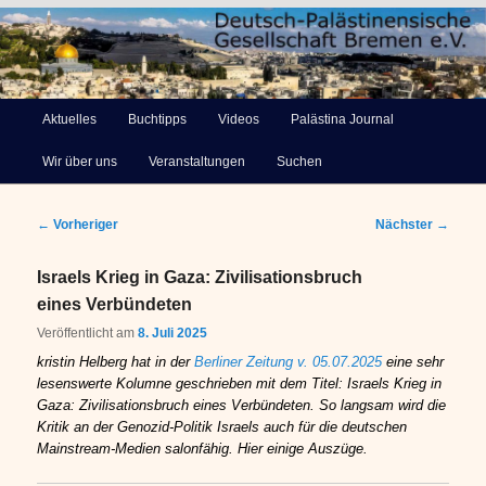
Deutsch-Palästinensische
Hauptmenü
Aktuelles
Buchtipps
Videos
Palästina Journal
Zum
Gesellschaft Bremen e.V.
Wir über uns
Veranstaltungen
Suchen
primären
Inhalt
Beitragsnavigation
←
Vorheriger
Nächster
→
springen
Israels Krieg in Gaza: Zivilisationsbruch
eines Verbündeten
Veröffentlicht am
8. Juli 2025
kristin Helberg hat in der
Berliner Zeitung v. 05.07.2025
eine sehr
lesenswerte Kolumne geschrieben mit dem Titel: Israels Krieg in
Gaza: Zivilisationsbruch eines Verbündeten. So langsam wird die
Kritik an der Genozid-Politik Israels auch für die deutschen
Mainstream-Medien salonfähig. Hier einige Auszüge.