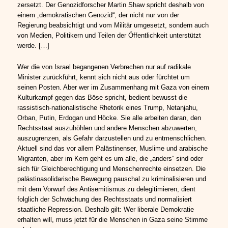
zersetzt. Der Genozidforscher Martin Shaw spricht deshalb von
einem „demokratischen Genozid“, der nicht nur von der
Regierung beabsichtigt und vom Militär umgesetzt, sondern auch
von Medien, Politikern und Teilen der Öffentlichkeit unterstützt
werde. […]
Wer die von Israel begangenen Verbrechen nur auf radikale
Minister zurückführt, kennt sich nicht aus oder fürchtet um
seinen Posten. Aber wer im Zusammenhang mit Gaza von einem
Kulturkampf gegen das Böse spricht, bedient bewusst die
rassistisch-nationalistische Rhetorik eines Trump, Netanjahu,
Orban, Putin, Erdogan und Höcke. Sie alle arbeiten daran, den
Rechtsstaat auszuhöhlen und andere Menschen abzuwerten,
auszugrenzen, als Gefahr darzustellen und zu entmenschlichen.
Aktuell sind das vor allem Palästinenser, Muslime und arabische
Migranten, aber im Kern geht es um alle, die „anders“ sind oder
sich für Gleichberechtigung und Menschenrechte einsetzen. Die
palästinasolidarische Bewegung pauschal zu kriminalisieren und
mit dem Vorwurf des Antisemitismus zu delegitimieren, dient
folglich der Schwächung des Rechtsstaats und normalisiert
staatliche Repression. Deshalb gilt: Wer liberale Demokratie
erhalten will, muss jetzt für die Menschen in Gaza seine Stimme