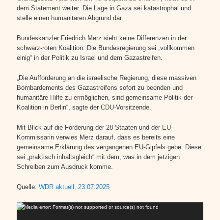
dem Statement weiter. Die Lage in Gaza sei katastrophal und
stelle einen humanitären Abgrund dar.
Bundeskanzler Friedrich Merz sieht keine Differenzen in der
schwarz-roten Koalition: Die Bundesregierung sei „vollkommen
einig“ in der Politik zu Israel und dem Gazastreifen.
„Die Aufforderung an die israelische Regierung, diese massiven
Bombardements des Gazastreifens sofort zu beenden und
humanitäre Hilfe zu ermöglichen, sind gemeinsame Politik der
Koalition in Berlin“, sagte der CDU-Vorsitzende.
Mit Blick auf die Forderung der 28 Staaten und der EU-
Kommissarin verwies Merz darauf, dass es bereits eine
gemeinsame Erklärung des vergangenen EU-Gipfels gebe. Diese
sei „praktisch inhaltsgleich“ mit dem, was in dem jetzigen
Schreiben zum Ausdruck komme.
Quelle:
WDR aktuell, 23.07.2025
Video-
Media error: Format(s) not supported or source(s) not found
Player