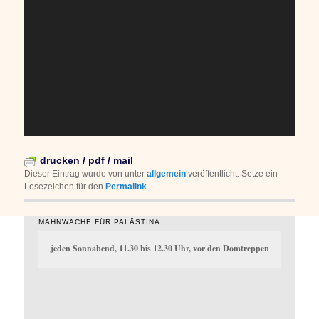
drucken / pdf / mail
Dieser Eintrag wurde von
unter
allgemein
veröffentlicht. Setze ein
Lesezeichen für den
Permalink
.
MAHNWACHE FÜR PALÄSTINA
jeden Sonnabend, 11.30 bis 12.30 Uhr, vor den Domtreppen