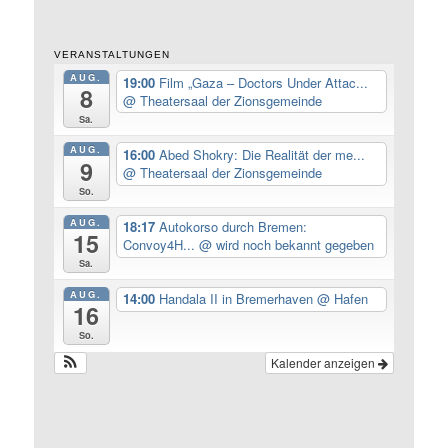
VERANSTALTUNGEN
AUG.
19:00
Film „Gaza – Doctors Under Attac...
8
@ Theatersaal der Zionsgemeinde
Sa.
AUG.
16:00
Abed Shokry: Die Realität der me...
9
@ Theatersaal der Zionsgemeinde
So.
AUG.
18:17
Autokorso durch Bremen:
15
Convoy4H...
@ wird noch bekannt gegeben
Sa.
AUG.
14:00
Handala II in Bremerhaven
@ Hafen
16
So.
Kalender anzeigen