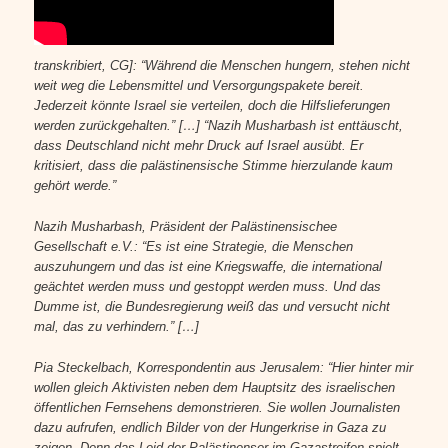
transkribiert, CG]: “Während die Menschen hungern, stehen nicht
weit weg die Lebensmittel und Versorgungspakete bereit.
Jederzeit könnte Israel sie verteilen, doch die Hilfslieferungen
werden zurückgehalten.” […]
“Nazih Musharbash ist enttäuscht,
dass Deutschland nicht mehr Druck auf Israel ausübt. Er
kritisiert, dass die palästinensische Stimme hierzulande kaum
gehört werde.”
Nazih Musharbash, Präsident der Palästinensischee
Gesellschaft e.V.: “Es ist eine Strategie, die Menschen
auszuhungern und das ist eine Kriegswaffe, die international
geächtet werden muss und gestoppt werden muss. Und das
Dumme ist, die Bundesregierung weiß das und versucht nicht
mal, das zu verhindern.” […]
Pia Steckelbach, Korrespondentin aus Jerusalem: “Hier hinter mir
wollen gleich Aktivisten neben dem Hauptsitz des israelischen
öffentlichen Fernsehens demonstrieren. Sie wollen Journalisten
dazu aufrufen, endlich Bilder von der Hungerkrise in Gaza zu
zeigen. Denn das Leid der Palästinenser im Gazastreifen spielt