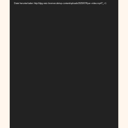
Datei herunterladen: http://dpg-netz-bremen.de/wp-content/uploads/2025/07/flyer-video.mp4?_=1