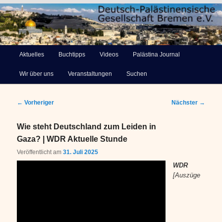
Deutsch-Palästinensische
Hauptmenü
Aktuelles
Buchtipps
Videos
Palästina Journal
Zum
Gesellschaft Bremen e.V.
Wir über uns
Veranstaltungen
Suchen
primären
Inhalt
Beitragsnavigation
←
Vorheriger
Nächster
→
springen
Wie steht Deutschland zum Leiden in
Gaza? | WDR Aktuelle Stunde
Veröffentlicht am
31. Juli 2025
WDR
[Auszüge