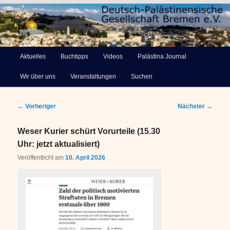
Deutsch-Palästinensische
Hauptmenü
Aktuelles
Buchtipps
Videos
Palästina Journal
Zum
Gesellschaft Bremen e.V.
Wir über uns
Veranstaltungen
Suchen
primären
Inhalt
Beitragsnavigation
←
Vorheriger
Nächster
→
springen
Weser Kurier schürt Vorurteile (15.30
Uhr: jetzt aktualisiert)
Veröffentlicht am
10. April 2026